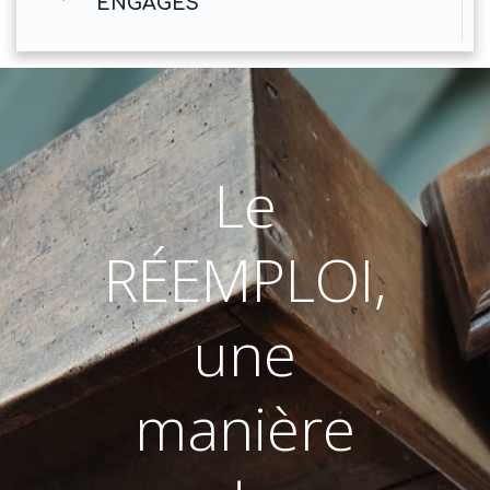
ENGAGÉS
Le
RÉEMPLOI,
une
manière