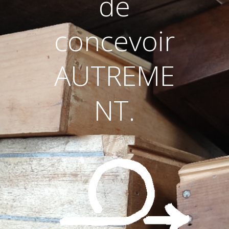
de
concevoir
AUTREME
NT.